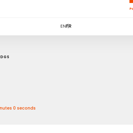
P
EN
FR
BDGS
inutes 0 seconds