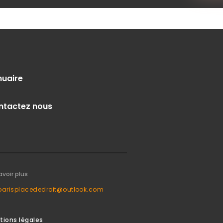
nuaire
ntactez nous
avoir plus
parisplacededroit@outlook.com
tions légales