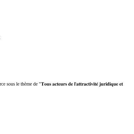
t
𝐬 𝐚𝐜𝐭𝐞𝐮𝐫𝐬 𝐝𝐞 𝐥'𝐚𝐭𝐭𝐫𝐚𝐜𝐭𝐢𝐯𝐢𝐭𝐞́ 𝐣𝐮𝐫𝐢𝐝𝐢𝐪𝐮𝐞 𝐞𝐭