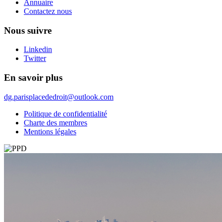
Annuaire
Contactez nous
Nous suivre
Linkedin
Twitter
En savoir plus
dg.parisplacededroit@outlook.com
Politique de confidentialité
Charte des membres
Mentions légales