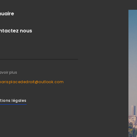
nuaire
ntactez nous
avoir plus
parisplacededroit@outlook.com
tions légales