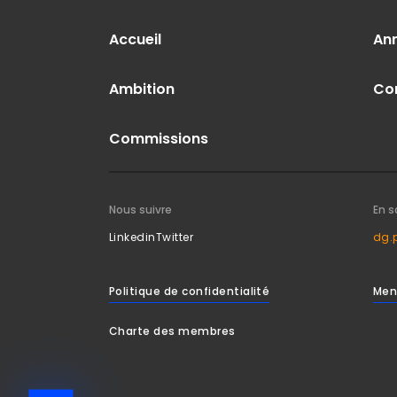
Accueil
An
Ambition
Co
Commissions
Nous suivre
En s
Linkedin
Twitter
dg.
Politique de confidentialité
Men
Charte des membres