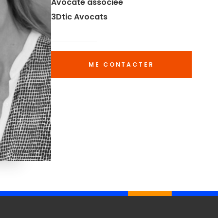
Avocate associée
3Dtic Avocats
ME CONTACTER