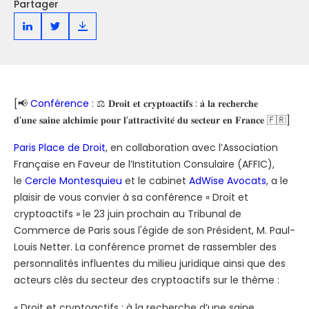
Partager
[📢
Conférence
: ⚖️ 𝐃𝐫𝐨𝐢𝐭 𝐞𝐭 𝐜𝐫𝐲𝐩𝐭𝐨𝐚𝐜𝐭𝐢𝐟𝐬 : 𝐚̀ 𝐥𝐚 𝐫𝐞𝐜𝐡𝐞𝐫𝐜𝐡𝐞
𝐝’𝐮𝐧𝐞 𝐬𝐚𝐢𝐧𝐞 𝐚𝐥𝐜𝐡𝐢𝐦𝐢𝐞 𝐩𝐨𝐮𝐫 𝐥’𝐚𝐭𝐭𝐫𝐚𝐜𝐭𝐢𝐯𝐢𝐭𝐞́ 𝐝𝐮 𝐬𝐞𝐜𝐭𝐞𝐮𝐫 𝐞𝐧 𝐅𝐫𝐚𝐧𝐜𝐞 🇫🇷]
Paris Place de Droit
, en collaboration avec l’Association
Française en Faveur de l’Institution Consulaire (AFFIC),
le
Cercle Montesquieu
et le cabinet
AdWise Avocats
, a le
plaisir de vous convier à sa conférence « Droit et
cryptoactifs » le 23 juin prochain au Tribunal de
Commerce de Paris sous l'égide de son Président, M. Paul-
Louis Netter. La conférence promet de rassembler des
personnalités influentes du milieu juridique ainsi que des
acteurs clés du secteur des cryptoactifs sur le thème :
« Droit et cryptoactifs : à la recherche d’une saine