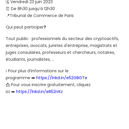
🗓 Vendredi 23 juin 2023
⏰ De 8h30 jusqu’à 12h30
📍Tribunal de Commerce de Paris
Qui peut participer❓
Tout public : professionnels du secteur des cryptoactifs,
entreprises, avocats, juristes d'entreprise, magistrats et
juges consulaires, professeurs et chercheurs, notaires,
étudiants, journalistes, …
ℹ️ Pour plus d’informations sur le
programme ➡️
https://lnkd.in/e52GBGTe
📩 Pour vous inscrire gratuitement, cliquez
ici ➡️
https://lnkd.in/eR52rrKz