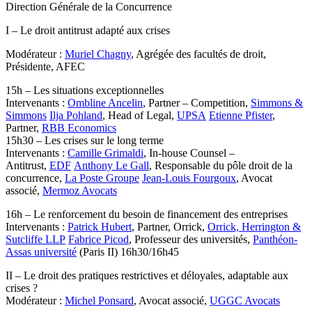
Direction Générale de la Concurrence
I – Le droit antitrust adapté aux crises
Modérateur :
Muriel Chagny
, Agrégée des facultés de droit,
Présidente, AFEC
15h – Les situations exceptionnelles
Intervenants :
Ombline Ancelin
, Partner – Competition,
Simmons &
Simmons
Ilja Pohland
, Head of Legal,
UPSA
Etienne Pfister
,
Partner,
RBB Economics
15h30 – Les crises sur le long terme
Intervenants :
Camille Grimaldi
, In-house Counsel –
Antitrust,
EDF
Anthony Le Gall
, Responsable du pôle droit de la
concurrence,
La Poste Groupe
Jean-Louis Fourgoux
, Avocat
associé,
Mermoz Avocats
16h – Le renforcement du besoin de financement des entreprises
Intervenants :
Patrick Hubert
, Partner, Orrick,
Orrick, Herrington &
Sutcliffe LLP
Fabrice Picod
, Professeur des universités,
Panthéon-
Assas université
(Paris II) 16h30/16h45
II – Le droit des pratiques restrictives et déloyales, adaptable aux
crises ?
Modérateur :
Michel Ponsard
, Avocat associé,
UGGC Avocats