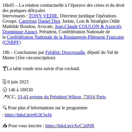
16h45 – La relation contractuelle à l’épreuve des crises et du droit
des pratiques déloyales
Intervenants :
TONY VEDIE
, Directeur juridique Opérations
Groupe,
Carrefour
Daniel Diot
, Juriste, Lois & Stratégies Odile
Mathilde Boudou, Avocate,
Jean-Claude COULON & Associés
Dominique Anract
, Président, Confédération Nationale de
la
Confédération Nationale de la Boulangerie-Pâtisserie Française
(CNBPF)
18h – Conclusions par
Frédéric Descrozaille
, député du Val de
Marne (1ère circonscription)
🍸La table ronde sera suivie d'un cocktail.
🗓 6 juin 2023
🕝 14h à 18H30
📍ICC,
33-43 a
v
enue du Président Wilson, 75016 Paris
.
🔍 Pour plus d’informations sur le programme
:
https://lnkd.in/e6GK5gJ4
📥 Pour vous inscrire :
https://lnkd.in/eXeC2dNR