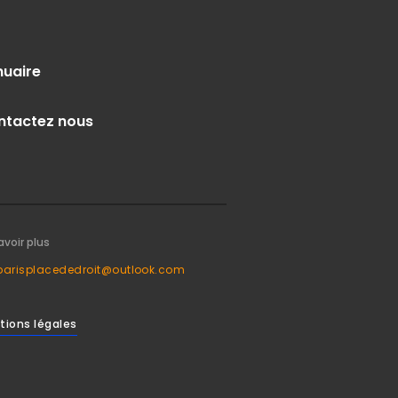
nuaire
ntactez nous
avoir plus
parisplacededroit@outlook.com
tions légales